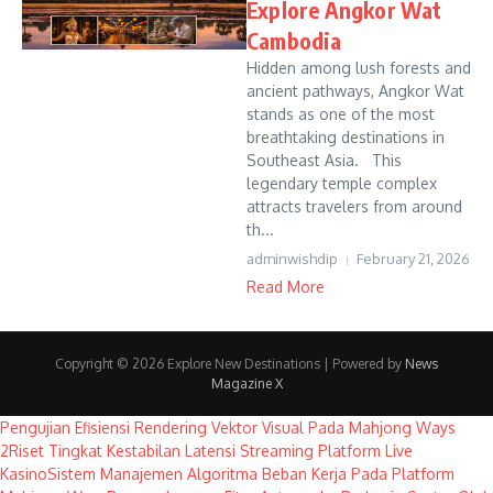
Explore Angkor Wat
Cambodia
Hidden among lush forests and
ancient pathways, Angkor Wat
stands as one of the most
breathtaking destinations in
Southeast Asia. This
legendary temple complex
attracts travelers from around
th...
adminwishdip
February 21, 2026
Read More
Copyright © 2026 Explore New Destinations | Powered by
News
Magazine X
Pengujian Efisiensi Rendering Vektor Visual Pada Mahjong Ways
2
Riset Tingkat Kestabilan Latensi Streaming Platform Live
Kasino
Sistem Manajemen Algoritma Beban Kerja Pada Platform