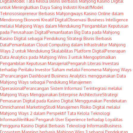
Digital
Model Tata Kelola Bisnis Berbasis Mahjong Kasino Digital
untuk Meningkatkan Daya Saing Industri Kreatif
Model
Teknososiopreneur Berbasis Mahjongways Kasino Online dalam
Mendorong Ekonomi Kreatif Digital
Observasi Business Intelligence
melalui Mahjong Ways dalam Mendukung Pengambilan Keputusan
pada Perusahaan Digital
Pemanfaatan Big Data pada Mahjong
Kasino Digital sebagai Pendukung Strategi Bisnis Berbasis
Data
Pemanfaatan Cloud Computing dalam Infrastruktur Mahjong
Ways 2 untuk Mendukung Skalabilitas Platform Digital
Penerapan
Data Analytics pada Mahjong Wins 3 untuk Mengoptimalkan
Pengambilan Keputusan Manajerial
Pengaruh Literasi Investasi
terhadap Perilaku Investor Saham melalui Fenomena Mahjong Ways
2
Perancangan Dashboard Business Analytics menggunakan Data
Mahjong Ways sebagai Pendukung Manajemen
Operasional
Perancangan Sistem Informasi Terintegrasi melalui
Mahjong Ways Menggunakan Enterprise Architecture
Strategi
Pemasaran Digital pada Kasino Digital Menggunakan Pendekatan
Omnichannel Marketing
Studi Manajemen Risiko Digital melalui
Mahjong Ways 2 dalam Perspektif Tata Kelola Teknologi
Informasi
Verifikasi Pengaruh User Experience terhadap Loyalitas
Pengguna Kasino Digital Berbasis Teknologi Informasi
Business
Ecosystem Mapping berbasis Mahjong Wins 3 sebagai Pendekatan