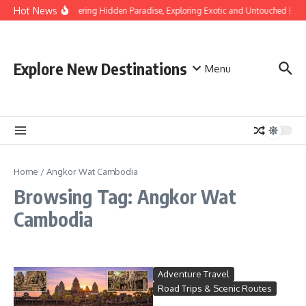
Skip to content
Hot News
Discovering Hidden Paradise, Exploring Exotic and Untouched Beac
Explore New Destinations
Menu
Home
/
Angkor Wat Cambodia
Browsing Tag: Angkor Wat
Cambodia
Adventure Travel
Road Trips & Scenic Routes