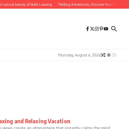
l natural beauty of Bukit Lawang
Thrilling Adventures, Discover New Destination
Thursday, August 6, 2026
axing and Relaxing Vacation
views create an atmosphere that instantly calms the mind.