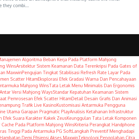
e they combi...
Manajemen Algoritma Beban Kerja Pada Platform Mahjong
ong Wins
Arsitektur Sistem Keamanan Data Terenkripsi Pada Gates of
han Maxwin
Pengujian Tingkat Stabilisasi Refresh Rate Layar Pada
emen Scatter Hitam
Eksplorasi Efek Gradasi Warna Dan Pencahayaan
Antarmuka Mahjong Wins
Tata Letak Menu Minimalis Dan Ergonomis
 Antar Versi Mahjong Ways
Standar Kepatuhan Keamanan Sistem
at Pemrosesan Efek Scatter Hitam
Detail Desain Grafis Dan Animasi
nampung Trafik Live Kasino
Kustomisasi Antarmuka Pengguna
ngine Utama Garapan Pragmatic Play
Analisis Ketahanan Infrastruktur
n Efek Suara Karakter Kakek Zeus
Keunggulan Tata Letak Komponen
 Cache Pada Platform Mahjong Wins
Kriteria Perangkat Handphone
ras Tinggi Pada Antarmuka PG Soft
Langkah Preventif Menghadapi
Hambatan Demi Efisiensi Akses Maxwin
Teknologi Pengolahan Citra