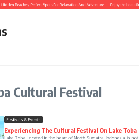
idden Beaches, Perfect Spots For Relaxation And Adventure
Enjoy the beautifu
ns
a Cultural Festival
Festivals & Events
Experiencing The Cultural Festival On Lake Toba
Lake Toba, located in the heart of North Sumatra, Indonesia, is not