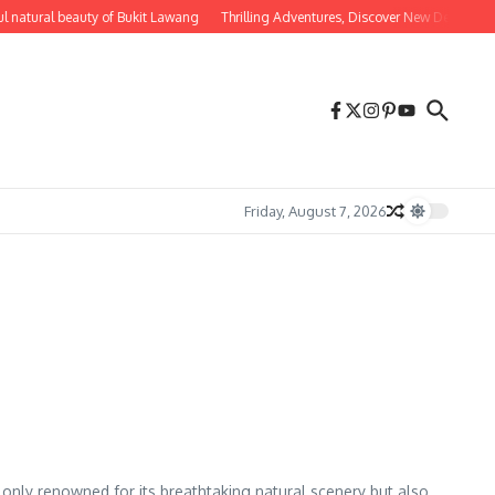
l natural beauty of Bukit Lawang
Thrilling Adventures, Discover New Destination
Friday, August 7, 2026
 only renowned for its breathtaking natural scenery but also