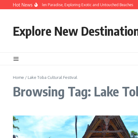
Skip to content
Hot News
Discovering Hidden Paradise, Exploring Exotic and Untouched Beaches
H
Explore New Destinatio
Home
/
Lake Toba Cultural Festival
Browsing Tag: Lake Tob