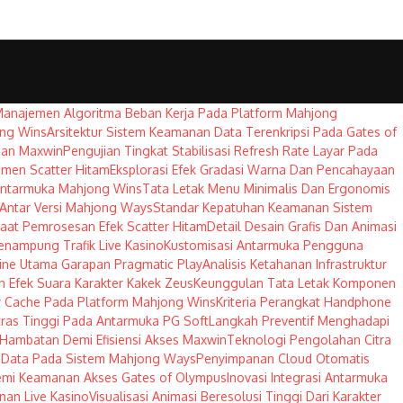
Manajemen Algoritma Beban Kerja Pada Platform Mahjong
ong Wins
Arsitektur Sistem Keamanan Data Terenkripsi Pada Gates of
han Maxwin
Pengujian Tingkat Stabilisasi Refresh Rate Layar Pada
emen Scatter Hitam
Eksplorasi Efek Gradasi Warna Dan Pencahayaan
Antarmuka Mahjong Wins
Tata Letak Menu Minimalis Dan Ergonomis
 Antar Versi Mahjong Ways
Standar Kepatuhan Keamanan Sistem
at Pemrosesan Efek Scatter Hitam
Detail Desain Grafis Dan Animasi
nampung Trafik Live Kasino
Kustomisasi Antarmuka Pengguna
ngine Utama Garapan Pragmatic Play
Analisis Ketahanan Infrastruktur
n Efek Suara Karakter Kakek Zeus
Keunggulan Tata Letak Komponen
 Cache Pada Platform Mahjong Wins
Kriteria Perangkat Handphone
ras Tinggi Pada Antarmuka PG Soft
Langkah Preventif Menghadapi
Hambatan Demi Efisiensi Akses Maxwin
Teknologi Pengolahan Citra
er Data Pada Sistem Mahjong Ways
Penyimpanan Cloud Otomatis
Demi Keamanan Akses Gates of Olympus
Inovasi Integrasi Antarmuka
anan Live Kasino
Visualisasi Animasi Beresolusi Tinggi Dari Karakter