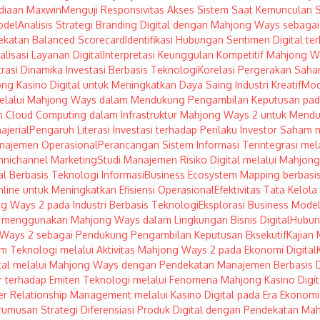
diaan Maxwin
Menguji Responsivitas Akses Sistem Saat Kemunculan S
odel
Analisis Strategi Branding Digital dengan Mahjong Ways sebagai 
ekatan Balanced Scorecard
Identifikasi Hubungan Sentimen Digital te
lisasi Layanan Digital
Interpretasi Keunggulan Kompetitif Mahjong W
rasi Dinamika Investasi Berbasis Teknologi
Korelasi Pergerakan Saha
ng Kasino Digital untuk Meningkatkan Daya Saing Industri Kreatif
Mod
 melalui Mahjong Ways dalam Mendukung Pengambilan Keputusan pad
 Cloud Computing dalam Infrastruktur Mahjong Ways 2 untuk Menduku
jerial
Pengaruh Literasi Investasi terhadap Perilaku Investor Saha
najemen Operasional
Perancangan Sistem Informasi Terintegrasi me
mnichannel Marketing
Studi Manajemen Risiko Digital melalui Mahjong
l Berbasis Teknologi Informasi
Business Ecosystem Mapping berbasis
ine untuk Meningkatkan Efisiensi Operasional
Efektivitas Tata Kelo
ng Ways 2 pada Industri Berbasis Teknologi
Eksplorasi Business Mod
menggunakan Mahjong Ways dalam Lingkungan Bisnis Digital
Hubung
g Ways 2 sebagai Pendukung Pengambilan Keputusan Eksekutif
Kajian 
ham Teknologi melalui Aktivitas Mahjong Ways 2 pada Ekonomi Digital
gital melalui Mahjong Ways dengan Pendekatan Manajemen Berbasis 
r terhadap Emiten Teknologi melalui Fenomena Mahjong Kasino Digit
Relationship Management melalui Kasino Digital pada Era Ekonomi 
rumusan Strategi Diferensiasi Produk Digital dengan Pendekatan Ma