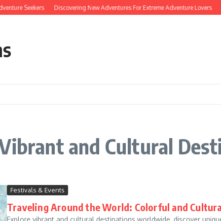
venture Seekers
Discovering New Adventures For Extreme Adventure Lovers
W
ns
Vibrant and Cultural Dest
Festivals & Events
Traveling Around the World: Colorful and Cultura
Explore vibrant and cultural destinations worldwide, discover unique