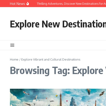
Skip to content
Hot News
 beauty of Bukit Lawang
Thrilling Adventures, Discover New Destinations for Ad
Explore New Destinatio
Home
/
Explore Vibrant and Cultural Destinations
Browsing Tag: Explore 