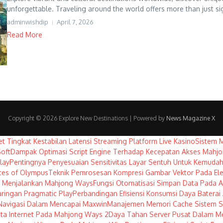
unforgettable. Traveling around the world offers more than just si
adminwishdip
April 7, 2026
Read More
Copyright © 2026 Explore New Destinations | Powered by
News Magazine X
et Tingkat Kestabilan Latensi Streaming Platform Live Kasino
Sistem 
oft
Dampak Optimasi Script Engine Terhadap Kecepatan Akses Mahj
lay
Pentingnya Penyesuaian Sensitivitas Layar Sentuh Untuk Kemuda
tes of Olympus
Teknik Pemrosesan Kompresi Gambar Vektor Pada El
am Menjalankan Mahjong Ways
Fungsi Otomatisasi Simpan Data Pada 
ringan Pragmatic Play
Perbandingan Efisiensi Konsumsi Daya Baterai
Navigasi Dalam Mencapai Maxwin
Manajemen Memori Cache Sistem Sa
ta Internet Pada Mahjong Ways 2
Daya Tahan Server Pusat Dalam Me