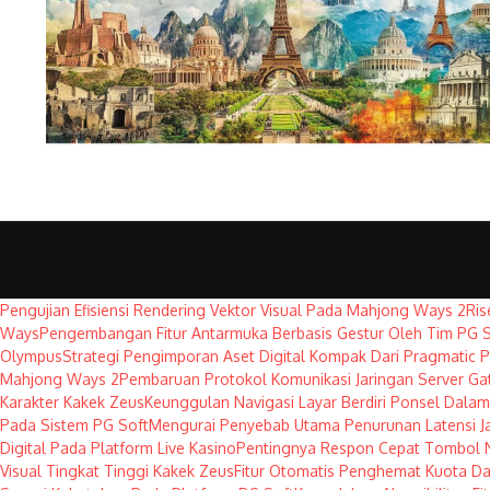
Pengujian Efisiensi Rendering Vektor Visual Pada Mahjong Ways 2
Ris
Ways
Pengembangan Fitur Antarmuka Berbasis Gestur Oleh Tim PG S
Olympus
Strategi Pengimporan Aset Digital Kompak Dari Pragmatic P
Mahjong Ways 2
Pembaruan Protokol Komunikasi Jaringan Server Ga
Karakter Kakek Zeus
Keunggulan Navigasi Layar Berdiri Ponsel Dal
Pada Sistem PG Soft
Mengurai Penyebab Utama Penurunan Latensi Ja
Digital Pada Platform Live Kasino
Pentingnya Respon Cepat Tombol 
Visual Tingkat Tinggi Kakek Zeus
Fitur Otomatis Penghemat Kuota Da