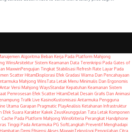
Manajemen Algoritma Beban Kerja Pada Platform Mahjong
ong Wins
Arsitektur Sistem Keamanan Data Terenkripsi Pada Gates of
han Maxwin
Pengujian Tingkat Stabilisasi Refresh Rate Layar Pada
emen Scatter Hitam
Eksplorasi Efek Gradasi Warna Dan Pencahayaan
Antarmuka Mahjong Wins
Tata Letak Menu Minimalis Dan Ergonomis
 Antar Versi Mahjong Ways
Standar Kepatuhan Keamanan Sistem
at Pemrosesan Efek Scatter Hitam
Detail Desain Grafis Dan Animasi
nampung Trafik Live Kasino
Kustomisasi Antarmuka Pengguna
ngine Utama Garapan Pragmatic Play
Analisis Ketahanan Infrastruktur
n Efek Suara Karakter Kakek Zeus
Keunggulan Tata Letak Komponen
 Cache Pada Platform Mahjong Wins
Kriteria Perangkat Handphone
ras Tinggi Pada Antarmuka PG Soft
Langkah Preventif Menghadapi
Hambatan Demi Efisiensi Akses Maxwin
Teknologi Pengolahan Citra