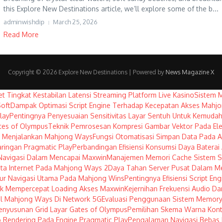
this Explore New Destinations article, we’ll explore some of the b...
adminwishdip
March 25, 2026
Read More
Copyright © 2026 Explore New Destinations | Powered by
News Magazine X
et Tingkat Kestabilan Latensi Streaming Platform Live Kasino
Sistem 
oft
Dampak Optimasi Script Engine Terhadap Kecepatan Akses Mahj
lay
Pentingnya Penyesuaian Sensitivitas Layar Sentuh Untuk Kemuda
tes of Olympus
Teknik Pemrosesan Kompresi Gambar Vektor Pada El
am Menjalankan Mahjong Ways
Fungsi Otomatisasi Simpan Data Pada 
ringan Pragmatic Play
Perbandingan Efisiensi Konsumsi Daya Baterai
Navigasi Dalam Mencapai Maxwin
Manajemen Memori Cache Sistem Sa
ta Internet Pada Mahjong Ways 2
Daya Tahan Server Pusat Dalam Me
itur Navigasi Utama Pada Mahjong Wins
Pentingnya Efisiensi Script E
uk Mempercepat Loading Akses Maxwin
Kejernihan Frekuensi Audio Da
l Mahjong Ways Di Network 5G
Evaluasi Penggunaan Sistem Memory
Penyusunan Grid Layar Gates of Olympus
Pemilihan Skema Warna Kont
 Rendering Pada Engine Pragmatic Play
Pengalaman Navigasi Bebas 