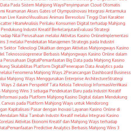
er Data Pada Sistem Mahjong Ways
Penyimpanan Cloud Otomatis
Demi Keamanan Akses Gates of Olympus
Inovasi Integrasi Antarmuka
anan Live Kasino
Visualisasi Animasi Beresolusi Tinggi Dari Karakter
catter Hitam
Analisis Perilaku Konsumen Digital terhadap Mahjong
Pendukung Industri Kreatif Berkelanjutan
Evaluasi Strategi
rhadap Nilai Perusahaan melalui Aktivitas Kasino Online
Implementasi
ins 3 melalui Pendekatan Manajemen Strategis pada Industri
m Sektor Teknologi Dikaitkan dengan Aktivitas Mahjongways Kasino
el Teknososiopreneur Berbasis Mahjongways Kasino Online dalam
a Perusahaan Digital
Pemanfaatan Big Data pada Mahjong Kasino
ng Skalabilitas Platform Digital
Penerapan Data Analytics pada
m melalui Fenomena Mahjong Ways 2
Perancangan Dashboard Business
lalui Mahjong Ways Menggunakan Enterprise Architecture
Strategi
 Ways 2 dalam Perspektif Tata Kelola Teknologi Informasi
Verifikasi
 Mahjong Wins 3 sebagai Pendekatan Baru pada Industri Kreatif
la Informasi pada Platform Mahjong Kasino Digital dalam Mendukung
el Canvas pada Platform Mahjong Ways untuk Mendorong
an Kapitalisasi Pasar dengan Inovasi Layanan Kasino Online di
Mendalam Nilai Tambah Industri Kreatif melalui Integrasi Kasino
Korelasi Aktivitas Ekonomi Kreatif dan Mahjong Ways terhadap
Data
Pemanfaatan Predictive Analytics Berbasis Mahjong Wins 3