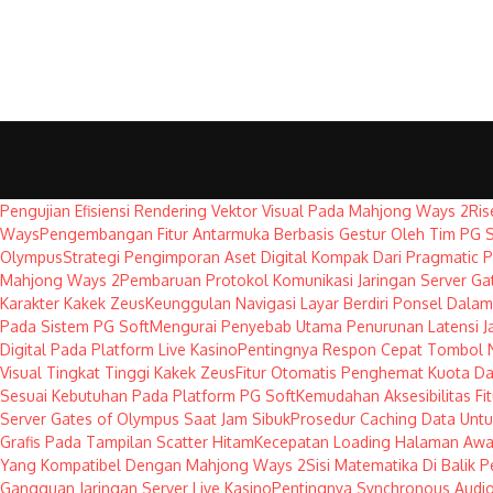
Pengujian Efisiensi Rendering Vektor Visual Pada Mahjong Ways 2
Ris
Ways
Pengembangan Fitur Antarmuka Berbasis Gestur Oleh Tim PG S
Olympus
Strategi Pengimporan Aset Digital Kompak Dari Pragmatic P
Mahjong Ways 2
Pembaruan Protokol Komunikasi Jaringan Server Ga
Karakter Kakek Zeus
Keunggulan Navigasi Layar Berdiri Ponsel Dal
Pada Sistem PG Soft
Mengurai Penyebab Utama Penurunan Latensi Ja
Digital Pada Platform Live Kasino
Pentingnya Respon Cepat Tombol 
Visual Tingkat Tinggi Kakek Zeus
Fitur Otomatis Penghemat Kuota Da
Sesuai Kebutuhan Pada Platform PG Soft
Kemudahan Aksesibilitas F
Server Gates of Olympus Saat Jam Sibuk
Prosedur Caching Data Unt
Grafis Pada Tampilan Scatter Hitam
Kecepatan Loading Halaman Awa
Yang Kompatibel Dengan Mahjong Ways 2
Sisi Matematika Di Balik 
Gangguan Jaringan Server Live Kasino
Pentingnya Synchronous Audio