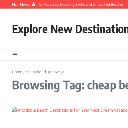
Skip to content
Hot News
Discovering Hidden Paradise, Exploring Exotic and Untouched Beaches
Explore New Destinatio
Home
/
cheap beach getaways
Browsing Tag: cheap b