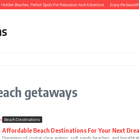
Hidden Beaches, Perfect Spots For Relaxation And Adventure
Enjoy the beautifu
ns
each getaways
Beach Destinations
Affordable Beach Destinations For Your Next Dre
Dreaming of crystal-clear waters, soft sandy beaches, and breathtak