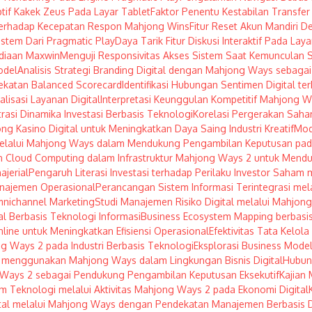
tif Kakek Zeus Pada Layar Tablet
Faktor Penentu Kestabilan Transf
erhadap Kecepatan Respon Mahjong Wins
Fitur Reset Akun Mandiri 
istem Dari Pragmatic Play
Daya Tarik Fitur Diskusi Interaktif Pada Lay
diaan Maxwin
Menguji Responsivitas Akses Sistem Saat Kemunculan S
odel
Analisis Strategi Branding Digital dengan Mahjong Ways sebagai 
ekatan Balanced Scorecard
Identifikasi Hubungan Sentimen Digital te
lisasi Layanan Digital
Interpretasi Keunggulan Kompetitif Mahjong W
rasi Dinamika Investasi Berbasis Teknologi
Korelasi Pergerakan Saha
ng Kasino Digital untuk Meningkatkan Daya Saing Industri Kreatif
Mod
 melalui Mahjong Ways dalam Mendukung Pengambilan Keputusan pad
 Cloud Computing dalam Infrastruktur Mahjong Ways 2 untuk Menduku
jerial
Pengaruh Literasi Investasi terhadap Perilaku Investor Saha
najemen Operasional
Perancangan Sistem Informasi Terintegrasi me
mnichannel Marketing
Studi Manajemen Risiko Digital melalui Mahjong
l Berbasis Teknologi Informasi
Business Ecosystem Mapping berbasis
ine untuk Meningkatkan Efisiensi Operasional
Efektivitas Tata Kelo
ng Ways 2 pada Industri Berbasis Teknologi
Eksplorasi Business Mod
menggunakan Mahjong Ways dalam Lingkungan Bisnis Digital
Hubung
g Ways 2 sebagai Pendukung Pengambilan Keputusan Eksekutif
Kajian 
ham Teknologi melalui Aktivitas Mahjong Ways 2 pada Ekonomi Digital
gital melalui Mahjong Ways dengan Pendekatan Manajemen Berbasis 