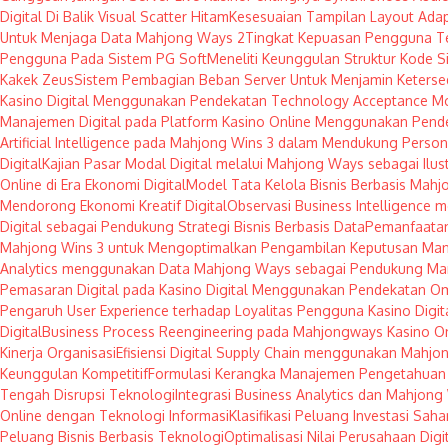
Digital Di Balik Visual Scatter Hitam
Kesesuaian Tampilan Layout Adap
Untuk Menjaga Data Mahjong Ways 2
Tingkat Kepuasan Pengguna T
Pengguna Pada Sistem PG Soft
Meneliti Keunggulan Struktur Kode S
Kakek Zeus
Sistem Pembagian Beban Server Untuk Menjamin Keterse
Kasino Digital Menggunakan Pendekatan Technology Acceptance M
Manajemen Digital pada Platform Kasino Online Menggunakan Pend
Artificial Intelligence pada Mahjong Wins 3 dalam Mendukung Persona
Digital
Kajian Pasar Modal Digital melalui Mahjong Ways sebagai Ilust
Online di Era Ekonomi Digital
Model Tata Kelola Bisnis Berbasis Mahjo
Mendorong Ekonomi Kreatif Digital
Observasi Business Intelligence
Digital sebagai Pendukung Strategi Bisnis Berbasis Data
Pemanfaatan
Mahjong Wins 3 untuk Mengoptimalkan Pengambilan Keputusan Mana
Analytics menggunakan Data Mahjong Ways sebagai Pendukung Ma
Pemasaran Digital pada Kasino Digital Menggunakan Pendekatan O
Pengaruh User Experience terhadap Loyalitas Pengguna Kasino Digita
Digital
Business Process Reengineering pada Mahjongways Kasino Onl
Kinerja Organisasi
Efisiensi Digital Supply Chain menggunakan Mahjo
Keunggulan Kompetitif
Formulasi Kerangka Manajemen Pengetahuan 
Tengah Disrupsi Teknologi
Integrasi Business Analytics dan Mahjon
Online dengan Teknologi Informasi
Klasifikasi Peluang Investasi Sa
Peluang Bisnis Berbasis Teknologi
Optimalisasi Nilai Perusahaan Di