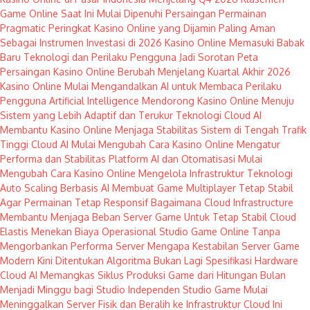
Game Online Saat Ini Mulai Dipenuhi Persaingan Permainan
Pragmatic
Peringkat Kasino Online yang Dijamin Paling Aman
Sebagai Instrumen Investasi di 2026
Kasino Online Memasuki Babak
Baru Teknologi dan Perilaku Pengguna Jadi Sorotan
Peta
Persaingan Kasino Online Berubah Menjelang Kuartal Akhir 2026
Kasino Online Mulai Mengandalkan AI untuk Membaca Perilaku
Pengguna
Artificial Intelligence Mendorong Kasino Online Menuju
Sistem yang Lebih Adaptif dan Terukur
Teknologi Cloud AI
Membantu Kasino Online Menjaga Stabilitas Sistem di Tengah Trafik
Tinggi
Cloud AI Mulai Mengubah Cara Kasino Online Mengatur
Performa dan Stabilitas Platform
AI dan Otomatisasi Mulai
Mengubah Cara Kasino Online Mengelola Infrastruktur Teknologi
Auto Scaling Berbasis AI Membuat Game Multiplayer Tetap Stabil
Agar Permainan Tetap Responsif
Bagaimana Cloud Infrastructure
Membantu Menjaga Beban Server Game Untuk Tetap Stabil
Cloud
Elastis Menekan Biaya Operasional Studio Game Online Tanpa
Mengorbankan Performa Server
Mengapa Kestabilan Server Game
Modern Kini Ditentukan Algoritma Bukan Lagi Spesifikasi Hardware
Cloud AI Memangkas Siklus Produksi Game dari Hitungan Bulan
Menjadi Minggu bagi Studio Independen
Studio Game Mulai
Meninggalkan Server Fisik dan Beralih ke Infrastruktur Cloud Ini