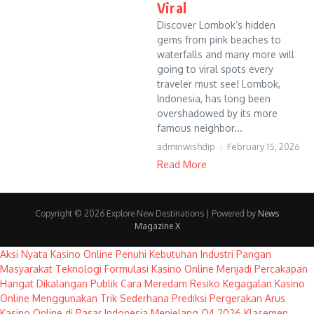
Viral
Discover Lombok’s hidden
gems from pink beaches to
waterfalls and many more will
going to viral spots every
traveler must see! Lombok,
Indonesia, has long been
overshadowed by its more
famous neighbor...
adminwishdip
February 15, 2026
Read More
Copyright © 2026 Explore New Destinations | Powered by
News
Magazine X
Aksi Nyata Kasino Online Penuhi Kebutuhan Industri Pangan
Masyarakat
Teknologi Formulasi Kasino Online Menjadi Percakapan
Hangat Dikalangan Publik
Cara Meredam Resiko Kegagalan Kasino
Online Menggunakan Trik Sederhana
Prediksi Pergerakan Arus
Kasino Online di Pasar Indonesia Menjelang Q4 2026
Klasemen